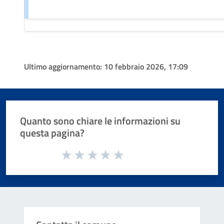
Ultimo aggiornamento:
10 febbraio 2026, 17:09
Quanto sono chiare le informazioni su
questa pagina?
Valuta da 1 a 5 stelle la pagina
Valuta 1 stelle su 5
Valuta 2 stelle su 5
Valuta 3 stelle su 5
Valuta 4 stelle su 5
Valuta 5 stelle su 5