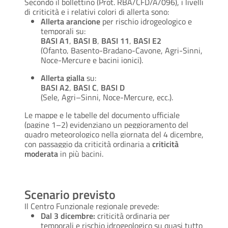
Secondo il bollettino (Prot. RBA/CFD/A/096), i livelli
di criticità e i relativi colori di allerta sono:
Allerta arancione
per rischio idrogeologico e
temporali su:
BASI A1
,
BASI B
,
BASI 11
,
BASI E2
(Ofanto, Basento-Bradano-Cavone, Agri-Sinni,
Noce-Mercure e bacini ionici).
Allerta gialla
su:
BASI A2
,
BASI C
,
BASI D
(Sele, Agri–Sinni, Noce-Mercure, ecc.).
Le mappe e le tabelle del documento ufficiale
(pagine 1–2) evidenziano un peggioramento del
quadro meteorologico nella giornata del 4 dicembre,
con passaggio da criticità ordinaria a
criticità
moderata
in più bacini.
Scenario previsto
Il Centro Funzionale regionale prevede:
Dal 3 dicembre:
criticità ordinaria per
temporali e rischio idrogeologico su quasi tutto