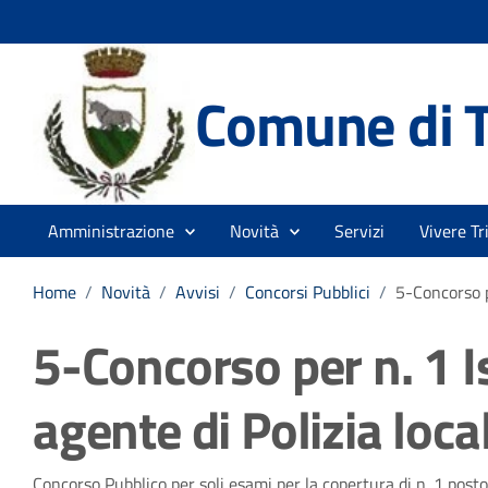
Comune di T
Amministrazione
Novità
Servizi
Vivere Tr
Home
/
Novità
/
Avvisi
/
Concorsi Pubblici
/
5-Concorso pe
5-Concorso per n. 1 I
agente di Polizia loca
Concorso Pubblico per soli esami per la copertura di n. 1 posto 