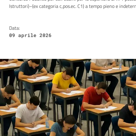
Dettagli della notizia
Istruttori)–(ex categoria c,pos.ec. C1) a tempo pieno e indete
Data:
09 aprile 2026