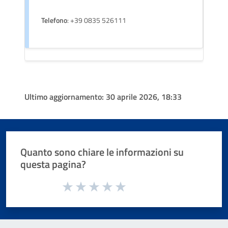
Telefono
: +39 0835 526111
Ultimo aggiornamento:
30 aprile 2026, 18:33
Quanto sono chiare le informazioni su
questa pagina?
Valuta da 1 a 5 stelle la pagina
Valuta 1 stelle su 5
Valuta 2 stelle su 5
Valuta 3 stelle su 5
Valuta 4 stelle su 5
Valuta 5 stelle su 5