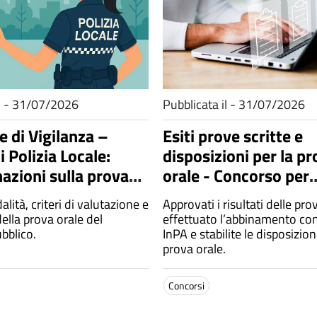
il - 31/07/2026
Pubblicata il - 31/07/2026
e di Vigilanza –
Esiti prove scritte e
 Polizia Locale:
disposizioni per la p
azioni sulla prova
orale - Concorso per
Istruttore contabile 
alità, criteri di valutazione e
Approvati i risultati delle prov
indeterminato
ella prova orale del
effettuato l’abbinamento con 
bblico.
InPA e stabilite le disposizion
prova orale.
Concorsi