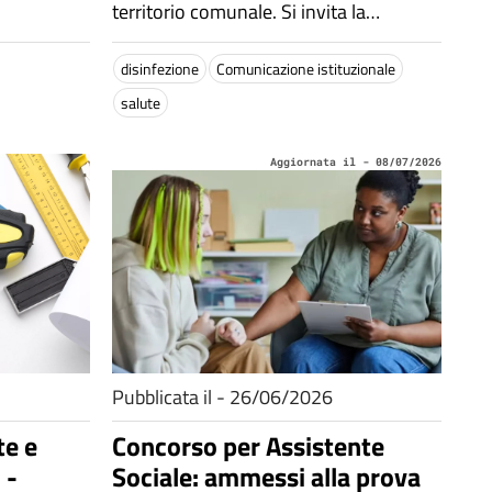
territorio comunale. Si invita la
cittadinanza a osservare le necessarie
precauzioni.
disinfezione
Comunicazione istituzionale
salute
Aggiornata il - 08/07/2026
Pubblicata il - 26/06/2026
te e
Concorso per Assistente
 -
Sociale: ammessi alla prova