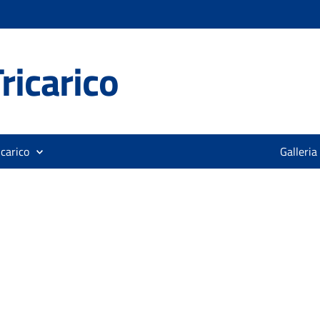
ricarico
icarico
Galleria