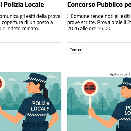
 Polizia Locale
Concorso Pubblico p
Istruttore Tecnico,G
munica gli esiti della prova
Il Comune rende noti gli esiti
la copertura di un posto a
prove scritte. Prova orale il 2
 e indeterminato.
2026 alle ore 16.00.
Concorsi
Aggiornata i