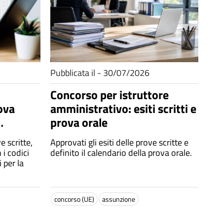
Pubblicata il - 30/07/2026
Concorso per istruttore
rova
amministrativo: esiti scritti e
prova orale
a tempo
e scritte,
Approvati gli esiti delle prove scritte e
i codici
definito il calendario della prova orale.
i per la
concorso (UE)
assunzione