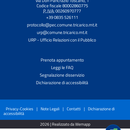
via Don Pancrazio Toscano, 1
Codice fiscale 80002860775
P. IVA:
00260970777
+39 0835 526111
protocollo@pec.comune.tricarico.mt.it
urp@comune.tricarico.mt.it
URP - Ufficio Relazioni con il Pubblico
Prenota appuntamento
Leggi le FAQ
Segnalazione disservizio
Dichiarazione di accessibilità
Privacy-Cookies
|
Note Legali
|
Contatti
|
Dichiarazione di
accessibilità
2026 | Realizzato da Wemapp