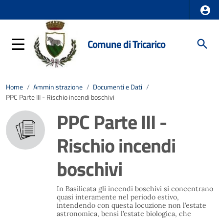
Comune di Tricarico
Home
/
Amministrazione
/
Documenti e Dati
/
PPC Parte III - Rischio incendi boschivi
PPC Parte III -
Rischio incendi
boschivi
In Basilicata gli incendi boschivi si concentrano
quasi interamente nel periodo estivo,
intendendo con questa locuzione non l’estate
astronomica, bensì l’estate biologica, che