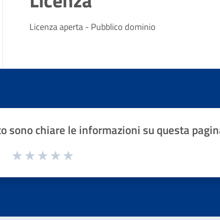
Licenza
Licenza aperta - Pubblico dominio
o sono chiare le informazioni su questa pagin
1 a 5 stelle la pagina
Valuta 1 stelle su 5
Valuta 2 stelle su 5
Valuta 3 stelle su 5
Valuta 4 stelle su 5
Valuta 5 stelle su 5