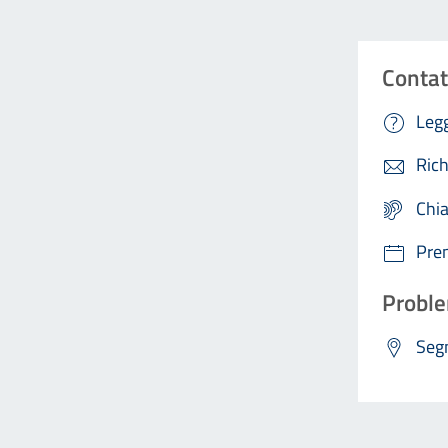
Contat
Legg
Rich
Chi
Pre
Proble
Segn