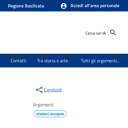
Accedi all'area personale
Regione Basilicata
Cerca con IA
Contatti
Tra storia e arte
Tutti gli argomenti...
Condividi
Argomenti
elezioni europee