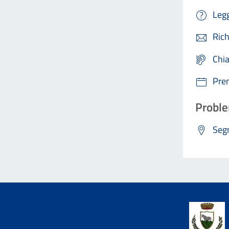
Legg
Rich
Chi
Pre
Proble
Segn