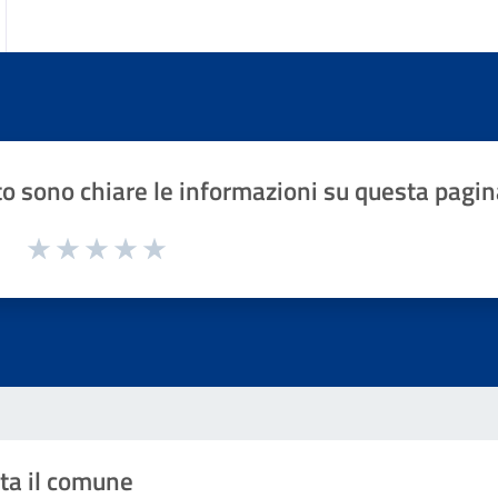
o sono chiare le informazioni su questa pagin
1 a 5 stelle la pagina
Valuta 1 stelle su 5
Valuta 2 stelle su 5
Valuta 3 stelle su 5
Valuta 4 stelle su 5
Valuta 5 stelle su 5
ta il comune