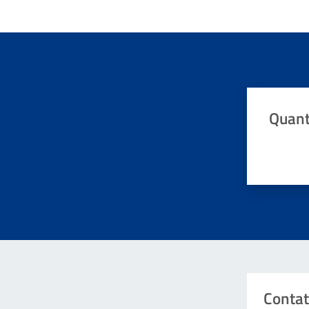
Quant
Valuta da 
Contat