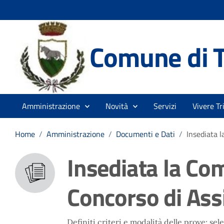
Comune di T
Amministrazione
Novità
Servizi
Vivere Tr
Home
/
Amministrazione
/
Documenti e Dati
/
Insediata l
Insediata la Co
Concorso di Ass
Definiti criteri e modalità delle prove: sel