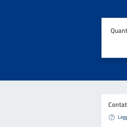
Quant
Valuta da 
Contat
Legg