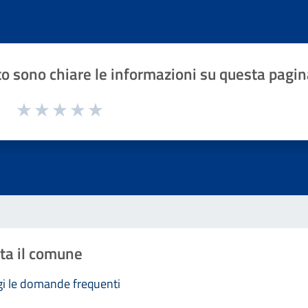
o sono chiare le informazioni su questa pagin
1 a 5 stelle la pagina
Valuta 1 stelle su 5
Valuta 2 stelle su 5
Valuta 3 stelle su 5
Valuta 4 stelle su 5
Valuta 5 stelle su 5
ta il comune
i le domande frequenti