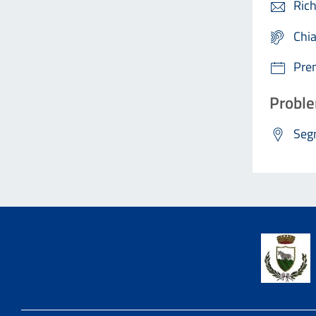
Rich
Chi
Pre
Proble
Segn