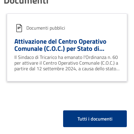
Documenti pubblici
Attivazione del Centro Operativo
Comunale (C.O.C.) per Stato di
Emergenza Idrica a Tricarico
Il Sindaco di Tricarico ha emanato l'Ordinanza n. 60
per attivare il Centro Operativo Comunale (C.O.C.) a
partire dal 12 settembre 2024, a causa dello stato
di emergenza idrica dichiarato per la persistente
siccità.
Tutti i documenti