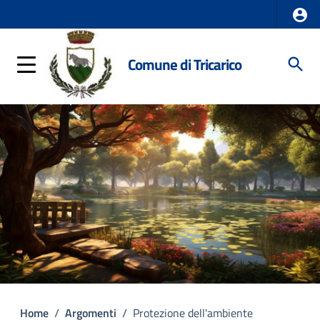
Comune di Tricarico
Home
/
Argomenti
/
Protezione dell'ambiente