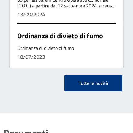
Tricarico
(C.O.C.) a partire dal 12 settembre 2024, a causa
dello stato di emergenza idrica dichiarato per la
13/09/2024
persistente siccità.
Ordinanza di divieto di fumo
Ordinanza di divieto di fumo
18/07/2023
Tutte le novità
Documenti