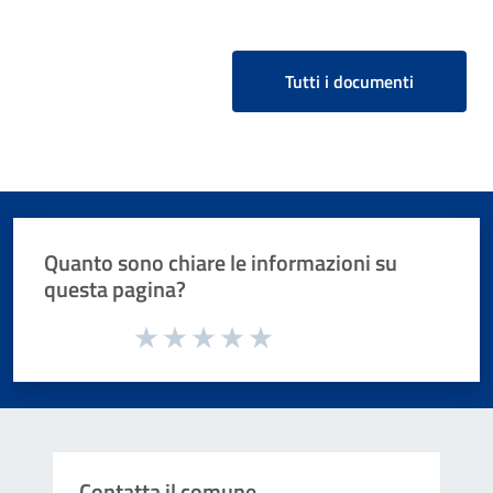
Tutti i documenti
Quanto sono chiare le informazioni su
questa pagina?
Valuta da 1 a 5 stelle la pagina
Valuta 1 stelle su 5
Valuta 2 stelle su 5
Valuta 3 stelle su 5
Valuta 4 stelle su 5
Valuta 5 stelle su 5
Contatta il comune