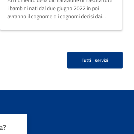
Al momento della dichiarazione di nascita tutti
i bambini nati dal due giugno 2022 in poi
avranno il cognome o i cognomi decisi dai
genitori.
Tutti i servizi
a?